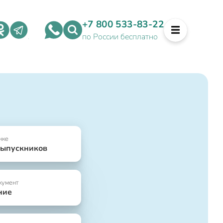
+7 800 533-83-22
по России бесплатно
нке
выпускников
кумент
ние