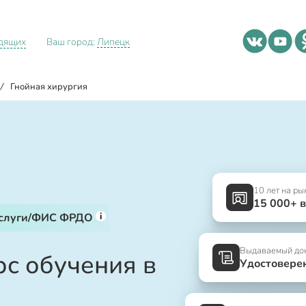
идящих
Ваш город:
Липецк
/
Гнойная хирургия
10 лет на ры
15 000+ 
i
услуги/ФИС ФРДО
Выдаваемый до
рс обучения в
Удостовере