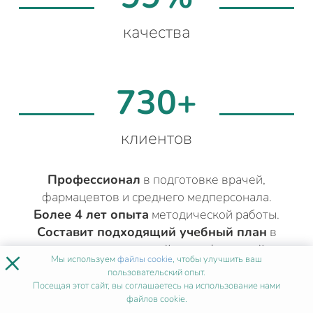
качества
730+
клиентов
Профессионал
в подготовке врачей,
фармацевтов и среднего медперсонала.
Более 4 лет опыта
методической работы.
Составит подходящий учебный план
в
соответствии с вашей квалификацией.
×
Мы используем
файлы cookie
, чтобы улучшить ваш
пользовательский опыт.
Посещая этот сайт, вы соглашаетесь на использование нами
файлов cookie.
ДРУГИЕ МЕДИЦИНСКИЕ КУРСЫ