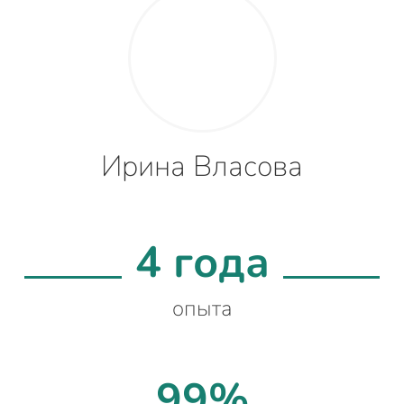
Ирина Власова
4 года
опыта
99%