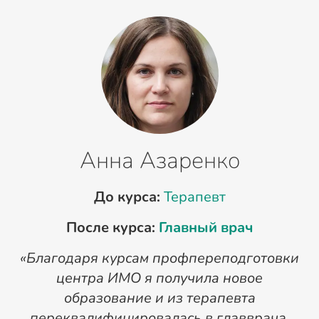
Анна Азаренко
До курса:
Терапевт
После курса:
Главный врач
«Благодаря курсам профпереподготовки
«
центра ИМО я получила новое
п
образование и из терапевта
переквалифицировалась в главврача.