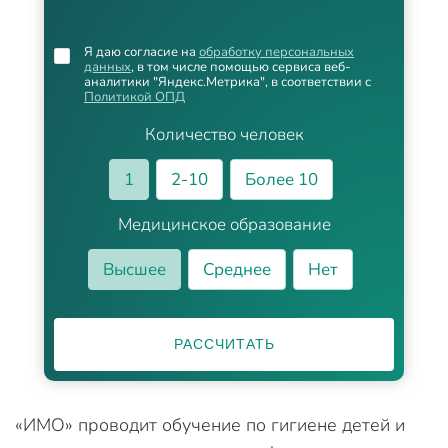
Я даю согласие на
обработку персональных
данных
, в том числе помощью сервиса веб-
аналитики "Яндекс.Метрика", в соответствии с
Политикой ОПД
Количество человек
1
2-10
Более 10
Медицинское образование
Высшее
Среднее
Нет
РАССЧИТАТЬ
«ИМО» проводит обучение по гигиене детей и