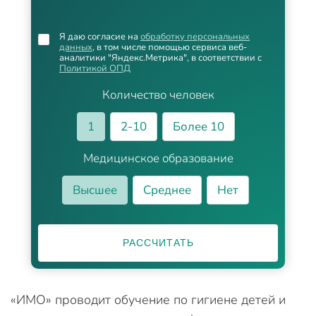
Я даю согласие на
обработку персональных
данных
, в том числе помощью сервиса веб-
аналитики "Яндекс.Метрика", в соответствии с
Политикой ОПД
Количество человек
1
2-10
Более 10
Медицинское образование
Высшее
Среднее
Нет
РАССЧИТАТЬ
«ИМО» проводит обучение по гигиене детей и