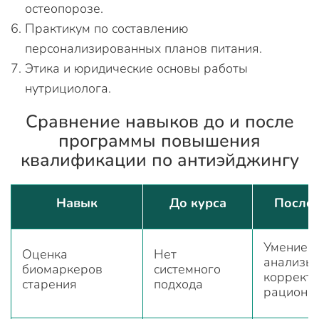
остеопорозе.
Практикум по составлению
персонализированных планов питания.
Этика и юридические основы работы
нутрициолога.
Сравнение навыков до и после
программы повышения
квалификации по антиэйджингу
Навык
До курса
После 
Умение ч
Оценка
Нет
анализы 
биомаркеров
системного
коррект
старения
подхода
рацион