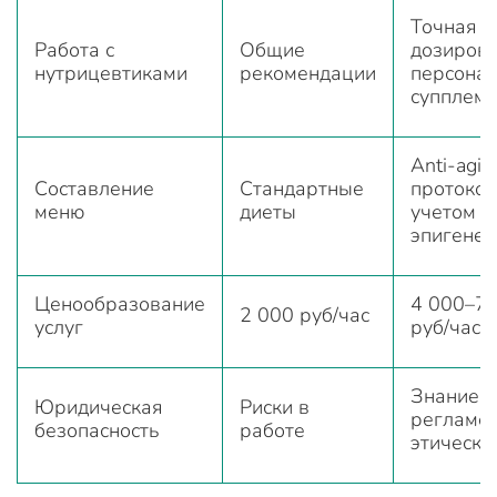
Точная
Работа с
Общие
дозировк
нутрицевтиками
рекомендации
персона
супплеме
Anti-agin
Составление
Стандартные
протокол
меню
диеты
учетом
эпигенет
Ценообразование
4 000–7 
2 000 руб/час
услуг
руб/час
Знание
Юридическая
Риски в
регламен
безопасность
работе
этически