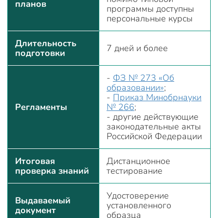
планов
программы доступны
персональные курсы
Длительность
7 дней и более
подготовки
-
ФЗ № 273 «Об
образовании»
;
-
Приказ Минобрнауки
Регламенты
№ 266
;
- другие действующие
законодательные акты
Российской Федерации
Итоговая
Дистанционное
проверка знаний
тестирование
Удостоверение
Выдаваемый
установленного
документ
образца