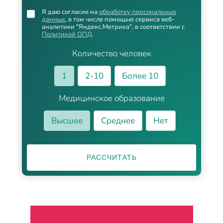
Я даю согласие на
обработку персональных
данных
, в том числе помощью сервиса веб-
аналитики "Яндекс.Метрика", в соответствии с
Политикой ОПД
Количество человек
1
2-10
Более 10
Медицинское образование
Высшее
Среднее
Нет
РАССЧИТАТЬ