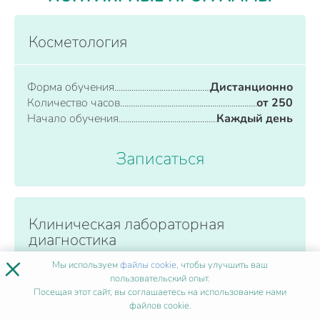
Косметология
Форма обучения
Дистанционно
Количество часов
от 250
Начало обучения
Каждый день
Записаться
Клиническая лабораторная
диагностика
×
Мы используем
файлы cookie
, чтобы улучшить ваш
пользовательский опыт.
Форма обучения
Дистанционно
Посещая этот сайт, вы соглашаетесь на использование нами
Количество часов
от 250
файлов cookie.
Начало обучения
Каждый день