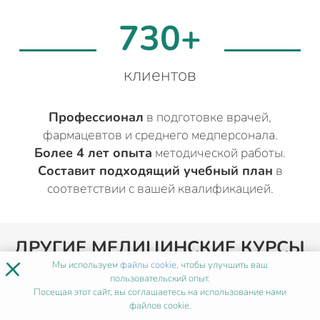
730+
клиентов
Профессионал
в подготовке врачей,
фармацевтов и среднего медперсонала.
Более 4 лет опыта
методической работы.
Составит подходящий учебный план
в
соответствии с вашей квалификацией.
ДРУГИЕ МЕДИЦИНСКИЕ КУРСЫ
×
ДЛЯ СРЕДНИХ МЕДИЦИНСКИХ
Мы используем
файлы cookie
, чтобы улучшить ваш
пользовательский опыт.
РАБОТНИКОВ
В
Посещая этот сайт, вы соглашаетесь на использование нами
файлов cookie.
ПЕТРОПАВЛОВСК-