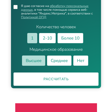
Я даю согласие на
обработку персональных
данных
, в том числе помощью сервиса веб-
аналитики "Яндекс.Метрика", в соответствии с
Политикой ОПД
Количество человек
1
2-10
Более 10
Медицинское образование
Высшее
Среднее
Нет
РАССЧИТАТЬ