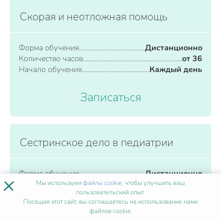
Скорая и неотложная помощь
Форма обучения
Дистанционно
Количество часов
от 36
Начало обучения
Каждый день
Записаться
Сестринское дело в педиатрии
Форма обучения
Дистанционно
×
Мы используем
файлы cookie
, чтобы улучшить ваш
Количество часов
от 36
пользовательский опыт.
Начало обучения
Каждый день
Посещая этот сайт, вы соглашаетесь на использование нами
файлов cookie.