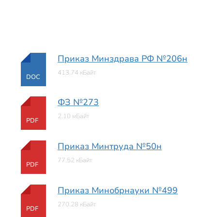
Приказ Минздрава РФ №206н
413.74 кБайт
DOC
ФЗ №273
2.10 мБайт
PDF
Приказ Минтруда №50н
77.52 кБайт
PDF
Приказ Минобрнауки №499
270.28 кБайт
PDF