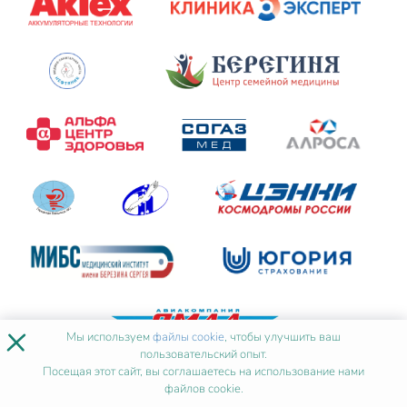
×
Мы используем
файлы cookie
, чтобы улучшить ваш
пользовательский опыт.
Посещая этот сайт, вы соглашаетесь на использование нами
файлов cookie.