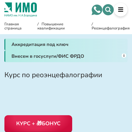
Главная
/
Повышение
/
страница
квалификации
Реоэнцефалография
Аккредитация под ключ
i
Внесем в госуслуги/ФИС ФРДО
Курс по реоэнцефалографии
КУРС + 🎁БОНУС