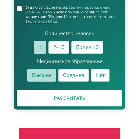
Я даю согласие на
обработку персональных
данных
, в том числе помощью сервиса веб-
аналитики "Яндекс.Метрика", в соответствии с
Политикой ОПД
Количество человек
1
2-10
Более 10
Медицинское образование
Высшее
Среднее
Нет
РАССЧИТАТЬ