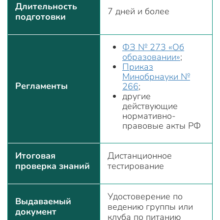
Длительность
7 дней и более
подготовки
ФЗ № 273 «Об
образовании»
;
Приказ
Минобрнауки №
Регламенты
266
;
другие
действующие
нормативно-
правовые акты РФ
Итоговая
Дистанционное
проверка знаний
тестирование
Удостоверение по
Выдаваемый
ведению группы или
документ
клуба по питанию