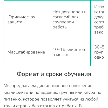
Испол
Нет договоров и
готов
Юридическая
согласий для
докуме
защита
групповой
соотв
работы
требо
законо
30–50 
10–15 клиентов
Масштабирование
групп
в месяц
однов
Формат и сроки обучения
Мы предлагаем дистанционное повышение
квалификации по ведению группы или клуба по
питанию, которое позволяет учиться из любой
точки страны без отрыва от работы. В