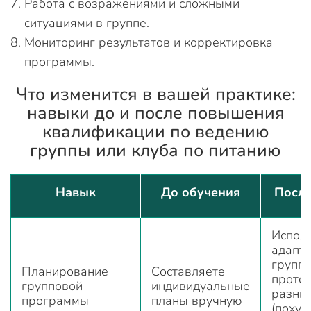
Работа с возражениями и сложными
ситуациями в группе.
Мониторинг результатов и корректировка
программы.
Что изменится в вашей практике:
навыки до и после повышения
квалификации по ведению
группы или клуба по питанию
Навык
До обучения
После
Испол
адапт
групп
Планирование
Составляете
прото
групповой
индивидуальные
разны
программы
планы вручную
(похуд