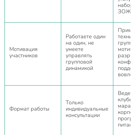
набор 
ЗОЖ)
Приме
Работаете один
техник
на один, не
групп
Мотивация
умеете
мотива
участников
управлять
разре
групповой
конфл
динамикой
подде
вовле
Ведет
клубы,
Только
мараф
Формат работы
индивидуальные
корпо
консультации
прогр
питан