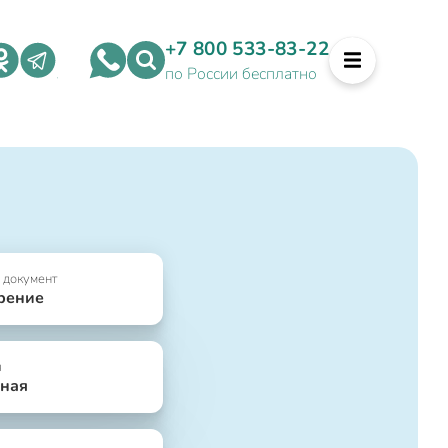
+7 800 533-83-22
по России бесплатно
 документ
рение
я
ная