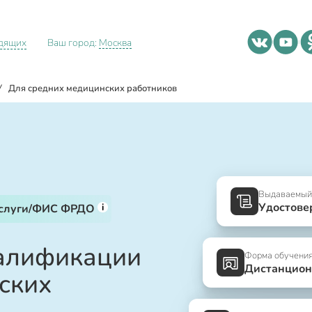
идящих
Ваш город:
Москва
/
Для средних медицинских работников
Выдаваемый
Удостове
i
услуги/ФИС ФРДО
алификации
Форма обучени
Дистанцион
ских