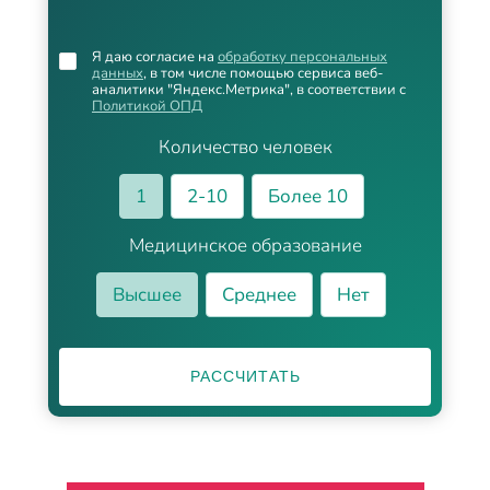
Я даю согласие на
обработку персональных
данных
, в том числе помощью сервиса веб-
аналитики "Яндекс.Метрика", в соответствии с
Политикой ОПД
Количество человек
1
2-10
Более 10
Медицинское образование
Высшее
Среднее
Нет
РАССЧИТАТЬ