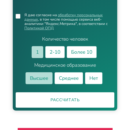
Я даю согласие на
обработку персональных
данных
, в том числе помощью сервиса веб-
аналитики "Яндекс.Метрика", в соответствии с
Политикой ОПД
Количество человек
1
2-10
Более 10
Медицинское образование
Высшее
Среднее
Нет
РАССЧИТАТЬ