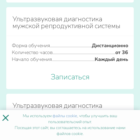
Ультразвуковая диагностика
мужской репродуктивной системы
Форма обучения
Дистанционно
Количество часов
от 36
Начало обучения
Каждый день
Записаться
Ультразвуковая диагностика
органов брюшной полости
×
Мы используем
файлы cookie
, чтобы улучшить ваш
пользовательский опыт.
Посещая этот сайт, вы соглашаетесь на использование нами
Форма обучения
Дистанционно
файлов cookie.
Количество часов
от 36