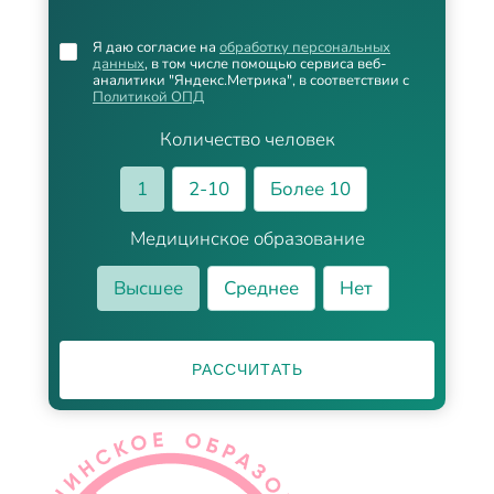
Я даю согласие на
обработку персональных
данных
, в том числе помощью сервиса веб-
аналитики "Яндекс.Метрика", в соответствии с
Политикой ОПД
Количество человек
1
2-10
Более 10
Медицинское образование
Высшее
Среднее
Нет
РАССЧИТАТЬ