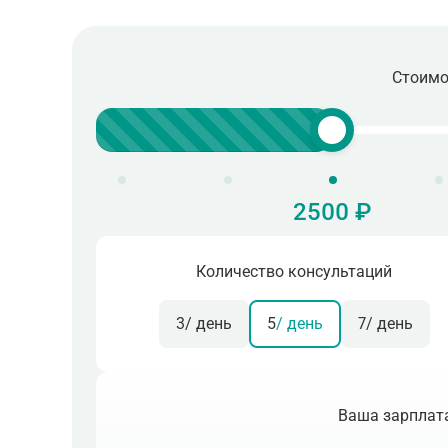
Стоимо
2500 ₽
Количество консультаций
3
/ день
5
/ день
7
/ день
Ваша зарплата