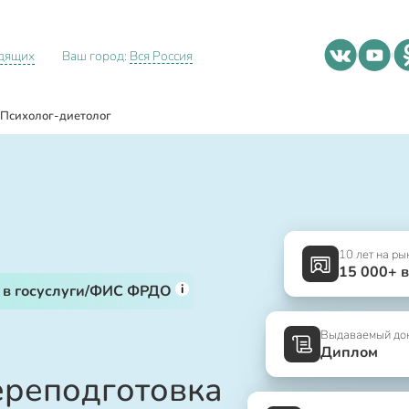
идящих
Ваш город:
Вся Россия
Психолог-диетолог
10 лет на ры
15 000+ 
i
 в госуслуги/ФИС ФРДО
Выдаваемый до
Диплом
ереподготовка