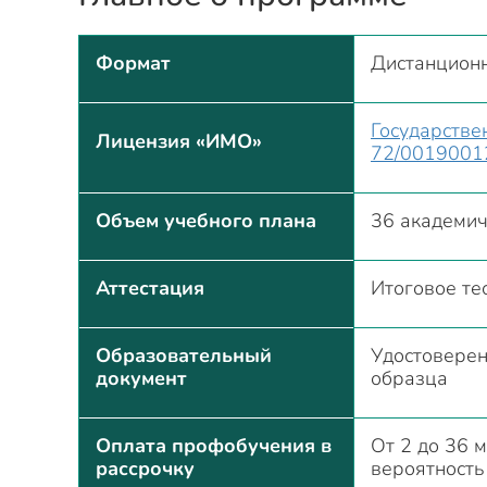
Формат
Дистанцион
Государств
Лицензия «ИМО»
72/00190012
Объем учебного плана
36 академич
Аттестация
Итоговое те
Образовательный
Удостоверен
документ
образца
Оплата профобучения в
От 2 до 36 м
рассрочку
вероятность