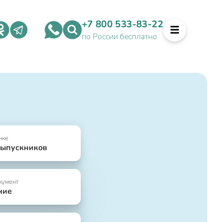
+7 800 533-83-22
по России бесплатно
нке
выпускников
кумент
ние