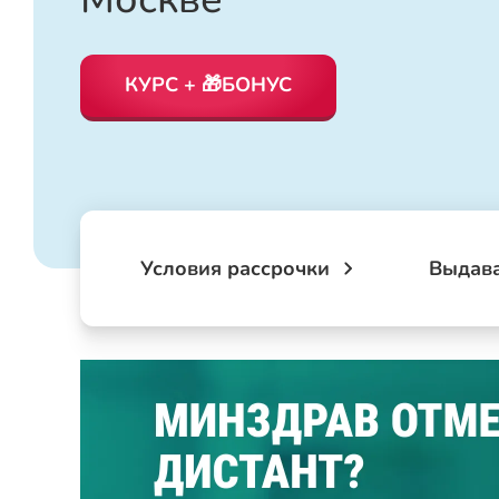
КУРС + 🎁БОНУС
Условия рассрочки
Выдав