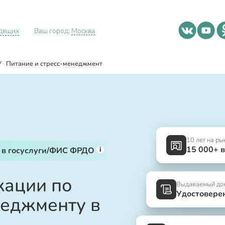
идящих
Ваш город:
Москва
/
Питание и стресс-менеджмент
10 лет на ры
15 000+ 
i
 в госуслуги/ФИС ФРДО
ации по
Выдаваемый до
Удостовере
неджменту в