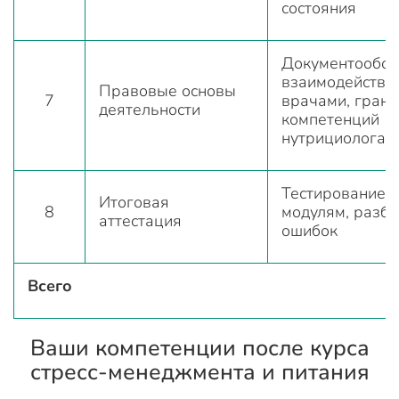
состояния
Документообор
взаимодействие
Правовые основы
7
врачами, гран
деятельности
компетенций
нутрициолога
Тестирование п
Итоговая
8
модулям, разб
аттестация
ошибок
Всего
Ваши компетенции после курса
стресс-менеджмента и питания