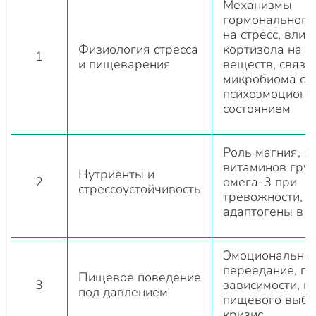
Механизмы
гормонального
на стресс, влия
Физиология стресса
кортизола на о
1
и пищеварения
веществ, связь
микробиома с
психоэмоцион
состоянием
Роль магния, ц
витаминов груп
Нутриенты и
2
омега-3 при
стрессоустойчивость
тревожности,
адаптогены в 
Эмоционально
переедание, п
Пищевое поведение
3
зависимости, п
под давлением
пищевого выбо
кризис