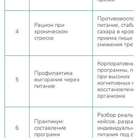
Противовоспал
Рацион при
питание, стаби
4
хроническом
сахара в крови
стрессе
приема пищи д
снижения трев
Корпоративны
программы, пи
Профилактика
при высоких
5
выгорания через
когнитивных на
питание
восстановление
организма
Разбор реальн
Практикум:
кейсов, разраб
6
составление
индивидуальны
программ
питания под ст