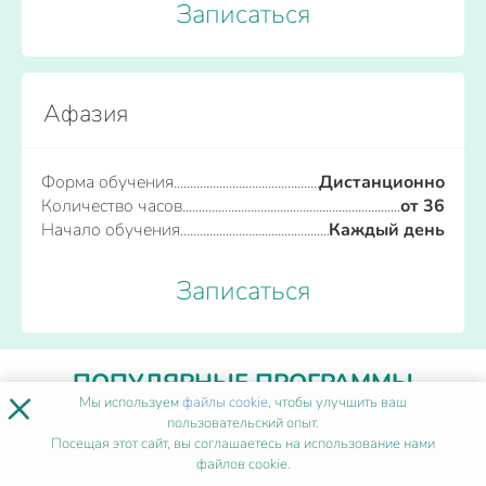
Записаться
Афазия
Форма обучения
Дистанционно
Количество часов
от 36
Начало обучения
Каждый день
Записаться
ПОПУЛЯРНЫЕ ПРОГРАММЫ
×
Мы используем
файлы cookie
, чтобы улучшить ваш
пользовательский опыт.
Посещая этот сайт, вы соглашаетесь на использование нами
Акушерство и гинекология
файлов cookie.