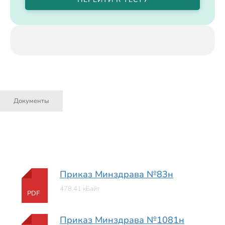
Документы
Приказ Минздрава №83н
478.41 кБайт
PDF
Приказ Минздрава №1081н