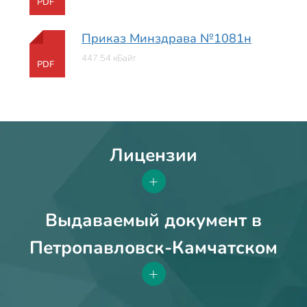
PDF
Приказ Минздрава №1081н
447.54 кБайт
PDF
Лицензии
+
Выдаваемый документ в
Петропавловск-Камчатском
+