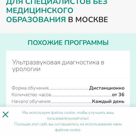
ДЛЯ СПЕЦИАЛИСТОВ БЕЗ
МЕДИЦИНСКОГО
ОБРАЗОВАНИЯ
В МОСКВЕ
ПОХОЖИЕ ПРОГРАММЫ
Ультразвуковая диагностика в
урологии
Форма обучения
Дистанционно
Количество часов
от 36
Начало обучения
Каждый день
×
Мы используем
файлы cookie
, чтобы улучшить ваш
Записаться
пользовательский опыт.
Посещая этот сайт, вы соглашаетесь на использование нами
файлов cookie.