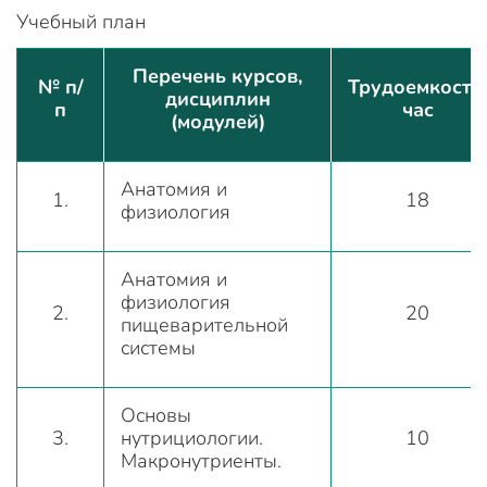
Учебный план
Перечень курсов,
№ п/
Трудоемкость,
дисциплин
п
час
(модулей)
Анатомия и
1.
18
физиология
Анатомия и
физиология
2.
20
пищеварительной
системы
Основы
3.
нутрициологии.
10
Макронутриенты.