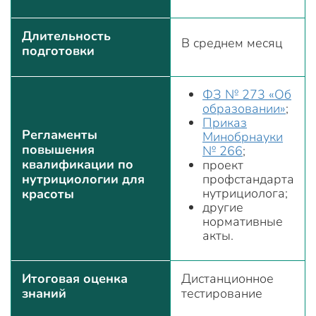
Длительность
В среднем месяц
подготовки
ФЗ № 273 «Об
образовании»
;
Приказ
Регламенты
Минобрнауки
повышения
№ 266
;
квалификации по
проект
нутрициологии для
профстандарта
нутрициолога;
красоты
другие
нормативные
акты.
Итоговая оценка
Дистанционное
знаний
тестирование