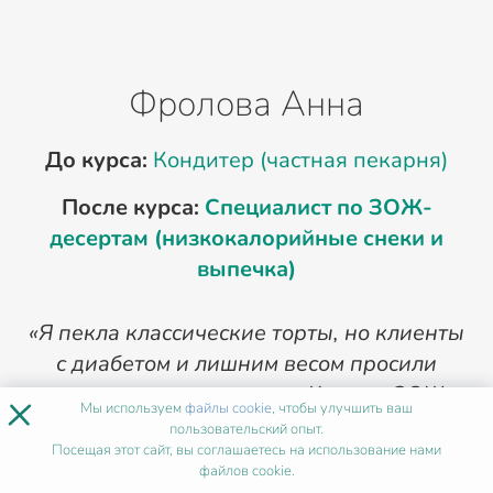
Фролова Анна
До курса:
Кондитер (частная пекарня)
Д
После курса:
Специалист по ЗОЖ-
десертам (низкокалорийные снеки и
выпечка)
«Я пекла классические торты, но клиенты
с диабетом и лишним весом просили
здоровые альтернативы. Курс по ЗОЖ-
×
Мы используем
файлы cookie
, чтобы улучшить ваш
десертам дал мне знания о заменителях
пользовательский опыт.
Посещая этот сайт, вы соглашаетесь на использование нами
сахара, безглютеновой выпечке и сырых
файлов cookie.
десертах. Теперь я веду онлайн‑школу