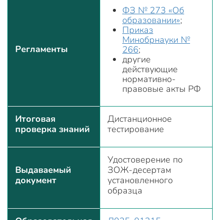
ФЗ № 273 «Об
образовании»
;
Приказ
Минобрнауки №
Регламенты
266
;
другие
действующие
нормативно-
правовые акты РФ
Итоговая
Дистанционное
проверка знаний
тестирование
Удостоверение по
Выдаваемый
ЗОЖ-десертам
документ
установленного
образца