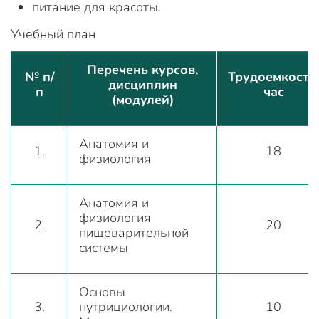
питание для красоты.
Учебный план
Перечень курсов,
№ п/
Трудоемкость,
дисциплин
п
час
(модулей)
Анатомия и
1.
18
физиология
Анатомия и
физиология
2.
20
пищеварительной
системы
Основы
3.
нутрициологии.
10