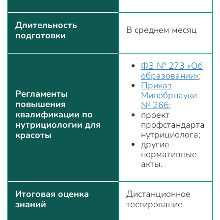
Длительность
В среднем месяц
подготовки
ФЗ № 273 «Об
образовании»
;
Приказ
Регламенты
Минобрнауки
повышения
№ 266
;
квалификации по
проект
нутрициологии для
профстандарта
нутрициолога;
красоты
другие
нормативные
акты.
Итоговая оценка
Дистанционное
знаний
тестирование