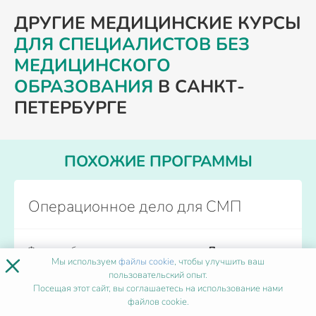
ДРУГИЕ МЕДИЦИНСКИЕ КУРСЫ
ДЛЯ СПЕЦИАЛИСТОВ БЕЗ
МЕДИЦИНСКОГО
ОБРАЗОВАНИЯ
В САНКТ-
ПЕТЕРБУРГЕ
ПОХОЖИЕ ПРОГРАММЫ
Операционное дело для СМП
Форма обучения
Дистанционно
×
Мы используем
файлы cookie
, чтобы улучшить ваш
Количество часов
от 36
пользовательский опыт.
Начало обучения
Каждый день
Посещая этот сайт, вы соглашаетесь на использование нами
файлов cookie.