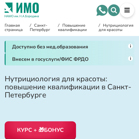
Главная
/
Санкт-
/
Повышение
/
Нутрициология
страница
Петербург
квалификации
для красоты
i
Доступно без мед.образования
i
Внесем в госуслуги/ФИС ФРДО
Нутрициология для красоты:
повышение квалификации в Санкт-
Петербурге
КУРС + 🎁БОНУС