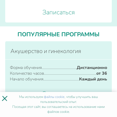
Записаться
ПОПУЛЯРНЫЕ ПРОГРАММЫ
Акушерство и гинекология
Форма обучения
Дистанционно
Количество часов
от 36
Начало обучения
Каждый день
Записаться
×
Мы используем
файлы cookie
, чтобы улучшить ваш
пользовательский опыт.
Посещая этот сайт, вы соглашаетесь на использование нами
файлов cookie.