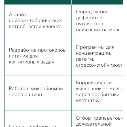
Определение
Анализ
дефицитов
нейрометаболических
нутриентов,
потребностей клиента
влияющих на мозг
Программы для
Разработка протоколов
концентрации,
питания для
памяти,
когнитивных задач
стрессоустойчивости
Коррекция оси
Работа с микробиомом
«кишечник — мозг»
через рацион
через пребиотики,
клетчатку
Отбор препаратов с
доказательной
Оценка nootropics и