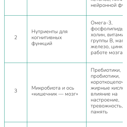
нейронной фу
Омега-3,
фосфолипиды,
Нутриенты для
холин, витами
2
когнитивных
группы B, магн
функций
железо, цинк в
работе мозга
Пребиотики,
пробиотики,
короткоцепоч
Микробиота и ось
жирные кислот
3
«кишечник — мозг»
влияние на
настроение,
тревожность,
память