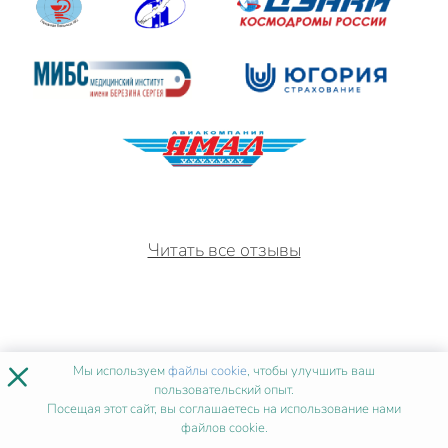
Читать все отзывы
×
Мы используем
файлы cookie
, чтобы улучшить ваш
пользовательский опыт.
Посещая этот сайт, вы соглашаетесь на использование нами
ИСТОРИИ УСПЕХА
ПОСЛЕ
файлов cookie.
НАШЕГО ОБУЧЕНИЯ