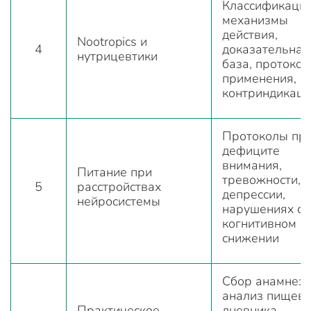
Классификация
механизмы
действия,
Nootropics и
4
доказательная
нутрицевтики
база, протоко
применения,
контриндикац
Протоколы пр
дефиците
внимания,
Питание при
тревожности,
5
расстройствах
депрессии,
нейросистемы
нарушениях сн
когнитивном
снижении
Сбор анамнеза
анализ пищево
Практическое
дневника,