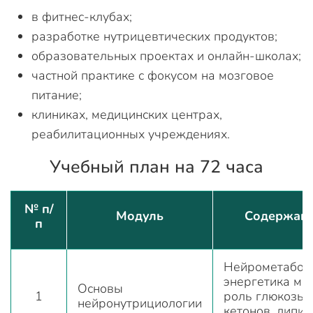
в фитнес-клубах;
разработке нутрицевтических продуктов;
образовательных проектах и онлайн-школах;
частной практике с фокусом на мозговое
питание;
клиниках, медицинских центрах,
реабилитационных учреждениях.
Учебный план на 72 часа
№ п/
Модуль
Содержан
п
Нейрометабол
энергетика моз
Основы
1
роль глюкозы,
нейронутрициологии
кетонов, липид