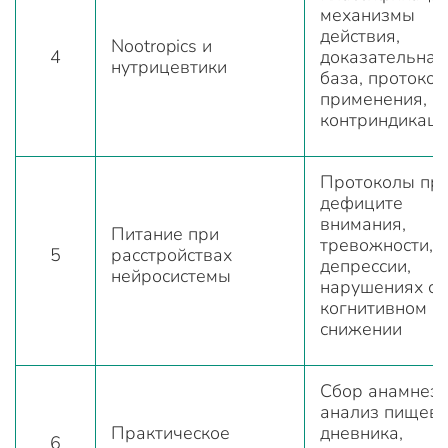
механизмы
действия,
Nootropics и
4
доказательная
нутрицевтики
база, протоко
применения,
контриндикац
Протоколы пр
дефиците
внимания,
Питание при
тревожности,
5
расстройствах
депрессии,
нейросистемы
нарушениях сн
когнитивном
снижении
Сбор анамнеза
анализ пищево
Практическое
дневника,
6