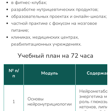
в фитнес-клубах;
разработке нутрицевтических продуктов;
образовательных проектах и онлайн-школах;
частной практике с фокусом на мозговое
питание;
клиниках, медицинских центрах,
реабилитационных учреждениях.
Учебный план на 72 часа
№ п/
Модуль
Содержан
п
Нейрометабол
энергетика моз
Основы
1
роль глюкозы,
нейронутрициологии
кетонов, липид