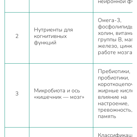
нейронной фу
Омега-3,
фосфолипиды,
Нутриенты для
холин, витами
2
когнитивных
группы B, магн
функций
железо, цинк в
работе мозга
Пребиотики,
пробиотики,
короткоцепоч
Микробиота и ось
жирные кислот
3
«кишечник — мозг»
влияние на
настроение,
тревожность,
память
Классификация