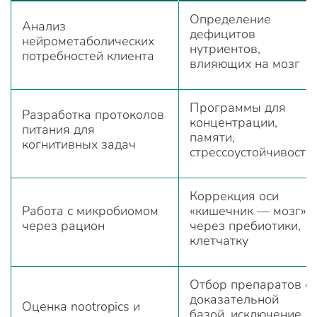
Определение
Анализ
дефицитов
нейрометаболических
нутриентов,
потребностей клиента
влияющих на мозг
Программы для
Разработка протоколов
концентрации,
питания для
памяти,
когнитивных задач
стрессоустойчивости
Коррекция оси
Работа с микробиомом
«кишечник — мозг»
через рацион
через пребиотики,
клетчатку
Отбор препаратов с
доказательной
Оценка nootropics и
базой, исключение