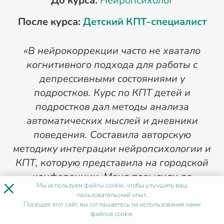
До курса:
Нейропсихолог
После курса:
Детский КПТ-специалист
«В нейрокоррекции часто не хватало
когнитивного подхода для работы с
«
депрессивными состояниями у
з
подростков. Курс по КПТ детей и
подростков дал методы анализа
д
автоматических мыслей и дневники
поведения. Составила авторскую
Р
методику интеграции нейропсихологии и
и
КПТ, которую представила на городской
конференции. Меня повысили до
с
×
Мы используем
файлы cookie
, чтобы улучшить ваш
заведующей отделением
пользовательский опыт.
нейрокоррекции, доход вырос на 80%.
Посещая этот сайт, вы соглашаетесь на использование нами
файлов cookie.
Наконец съездила в давно планируемое