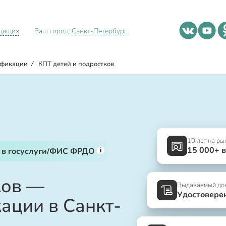
идящих
Ваш город:
Санкт-Петербург
ификации
/
КПТ детей и подростков
10 лет на ры
15 000+ 
i
 в госуслуги/ФИС ФРДО
ков —
Выдаваемый до
Удостовере
ации в Санкт-