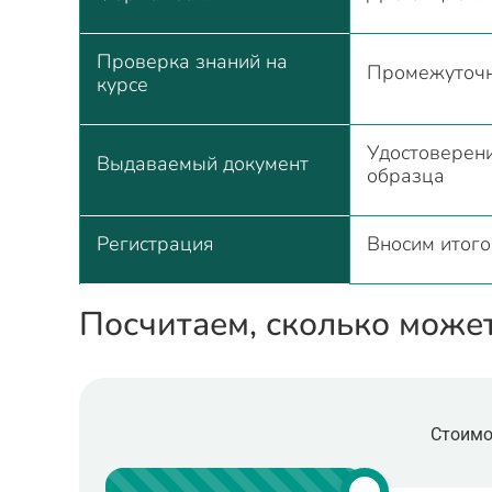
Проверка знаний на
Промежуточны
курсе
Удостоверен
Выдаваемый документ
образца
Регистрация
Вносим итог
Посчитаем, сколько може
Стоимо