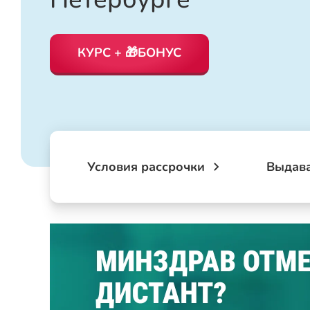
КУРС + 🎁БОНУС
Условия рассрочки
Выдав