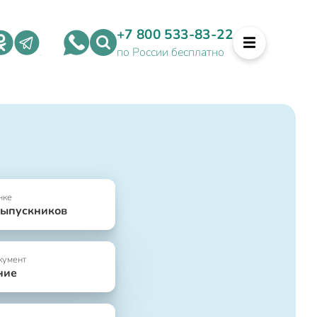
+7 800 533-83-22
по России бесплатно
нке
выпускников
кумент
ние