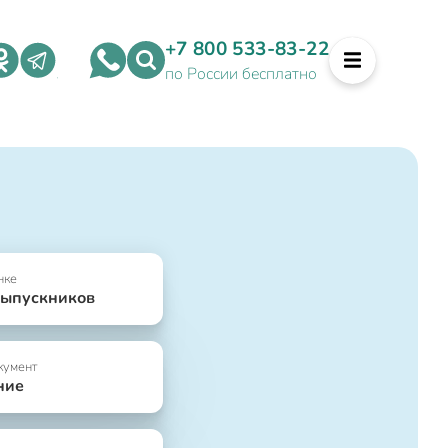
+7 800 533-83-22
по России бесплатно
нке
выпускников
кумент
ние