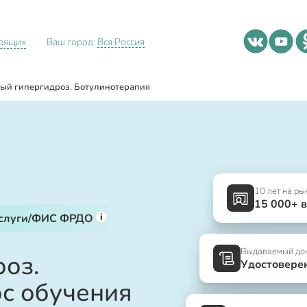
идящих
Ваш город:
Вся Россия
ый гипергидроз. Ботулинотерапия
10 лет на ры
15 000+ 
i
услуги/ФИС ФРДО
Выдаваемый до
оз.
Удостовере
рс обучения