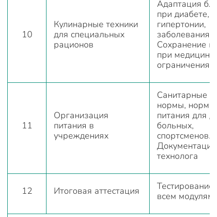
Адаптация бл
при диабете,
Кулинарные техники
гипертонии,
10
для специальных
заболеваниях
рационов
Сохранение в
при медицинс
ограничениях
Санитарные
нормы, нормы
Организация
питания для д
11
питания в
больных,
учреждениях
спортсменов.
Документация
технолога
Тестирование 
12
Итоговая аттестация
всем модулям