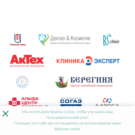
×
Мы используем
файлы cookie
, чтобы улучшить ваш
пользовательский опыт.
Посещая этот сайт, вы соглашаетесь на использование нами
файлов cookie.