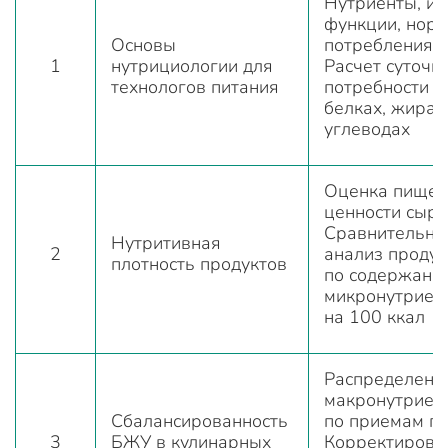
Нутриенты, их
функции, нор
Основы
потребления.
1
нутрициологии для
Расчет суточн
технологов питания
потребности в
белках, жирах
углеводах
Оценка пищев
ценности сырь
Сравнительны
Нутритивная
2
анализ продук
плотность продуктов
по содержани
микронутриен
на 100 ккал
Распределени
макронутриен
Сбалансированность
по приемам п
3
БЖУ в кулинарных
Корректировк