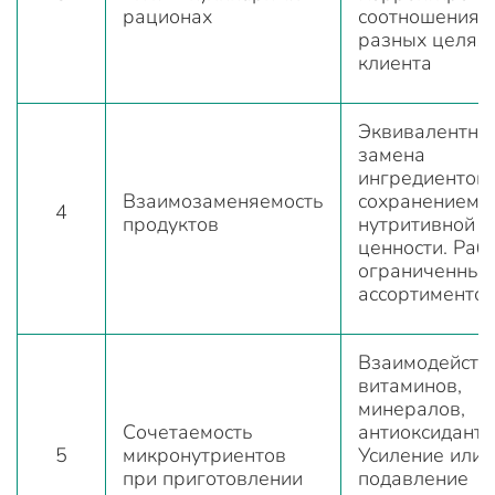
рационах
соотношения 
разных целях
клиента
Эквивалентна
замена
ингредиентов 
Взаимозаменяемость
сохранением
4
продуктов
нутритивной
ценности. Рабо
ограниченным
ассортименто
Взаимодейств
витаминов,
минералов,
Сочетаемость
антиоксиданто
5
микронутриентов
Усиление или
при приготовлении
подавление