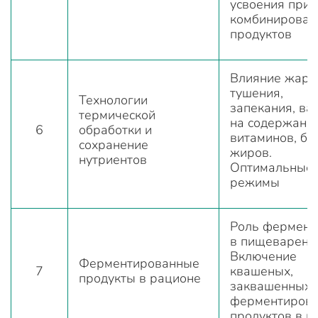
усвоения при
комбинирован
продуктов
Влияние жарк
тушения,
Технологии
запекания, ва
термической
на содержани
6
обработки и
витаминов, бе
сохранение
жиров.
нутриентов
Оптимальные
режимы
Роль фермент
в пищеварени
Включение
Ферментированные
7
квашеных,
продукты в рационе
заквашенных,
ферментиров
продуктов в м