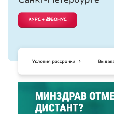
КУРС + 🎁БОНУС
Условия рассрочки
Выдав