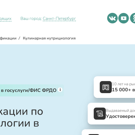
идящих
Ваш город:
Санкт-Петербург
ификации
/
Кулинарная нутрициология
10 лет на ры
15 000+ 
i
 в госуслуги/ФИС ФРДО
ации по
Выдаваемый до
Удостовере
логии в