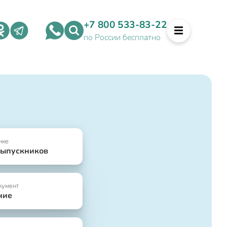
+7 800 533-83-22
по России бесплатно
нке
выпускников
кумент
ние