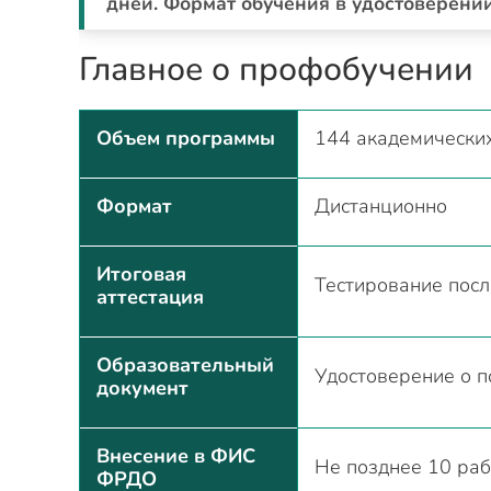
дней. Формат обучения в удостоверении
Главное о профобучении
Объем программы
144 академических
Формат
Дистанционно
Итоговая
Тестирование посл
аттестация
Образовательный
Удостоверение о 
документ
Внесение в ФИС
Не позднее 10 раб
ФРДО