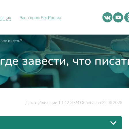
идящих
Ваш город:
Вся Россия
 что писать?
где завести, что писат
Дата публикации: 01.12.2024.
Обновлено 22.06.2026