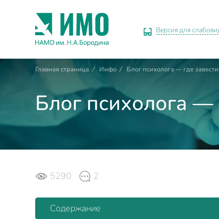
Версия для слабов
Главная страница
/
Инфо
/
Блог психолога — где завести,
Блог психолога — 
5290
2
Содержание