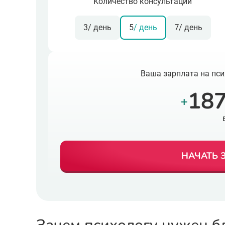
Количество консультаций
3
/ день
5
/ день
7
/ день
Ваша зарплата на пси
187
+
НАЧАТЬ 