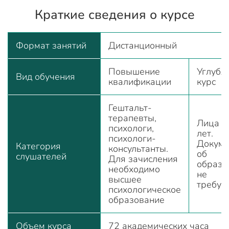
Краткие сведения о курсе
Формат занятий
Дистанционный
Повышение
Углубл
Вид обучения
квалификации
курс
Гештальт-
терапевты,
Лица с
психологи,
лет.
психологи-
Докум
Категория
консультанты.
об
слушателей
Для зачисления
образо
необходимо
не
высшее
требую
психологическое
образование
Объем курса
72 академических часа