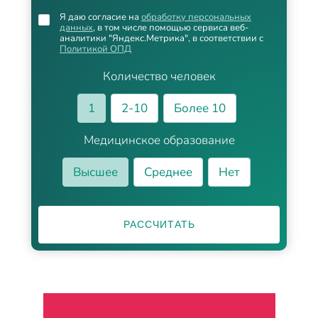
Я даю согласие на
обработку персональных
данных
, в том числе помощью сервиса веб-
аналитики "Яндекс.Метрика", в соответствии с
Политикой ОПД
Количество человек
1
2-10
Более 10
Медицинское образование
Высшее
Среднее
Нет
РАССЧИТАТЬ