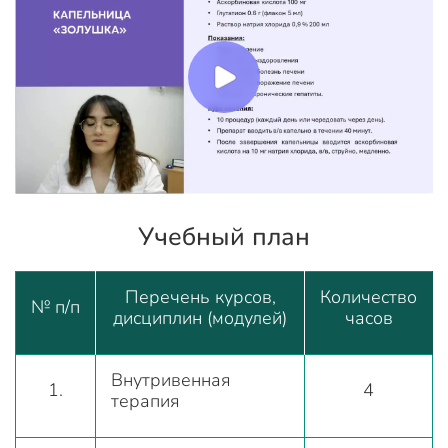
Учебный план
Перечень курсов,
Количество
№ п/п
дисциплин (модулей)
часов
Внутривенная
1.
4
терапия