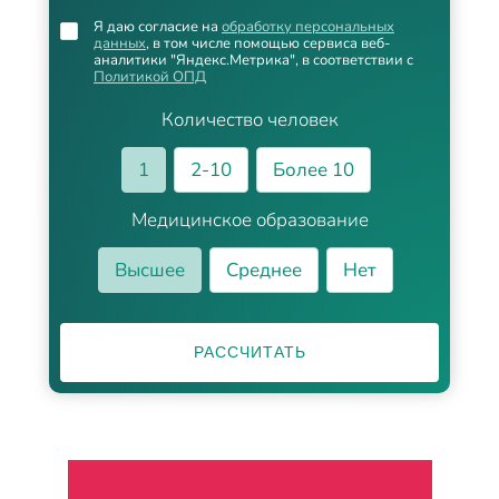
Я даю согласие на
обработку персональных
данных
, в том числе помощью сервиса веб-
аналитики "Яндекс.Метрика", в соответствии с
Политикой ОПД
Количество человек
1
2-10
Более 10
Медицинское образование
Высшее
Среднее
Нет
РАССЧИТАТЬ