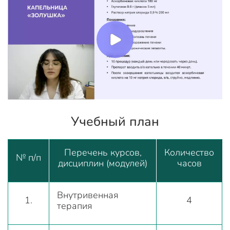
Учебный план
Перечень курсов,
Количество
№ п/п
дисциплин (модулей)
часов
Внутривенная
1.
4
терапия