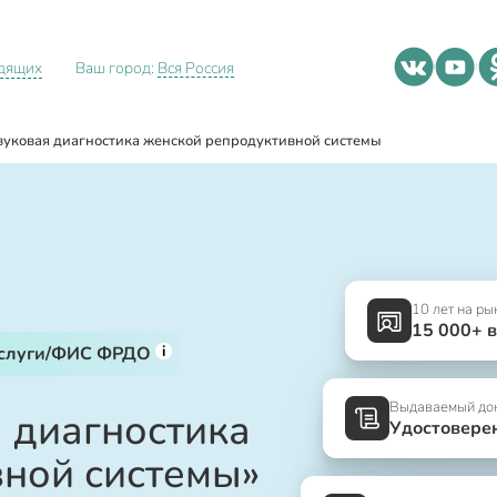
идящих
Ваш город:
Вся Россия
вуковая диагностика женской репродуктивной системы
10 лет на ры
15 000+ 
i
услуги/ФИС ФРДО
Выдаваемый до
я диагностика
Удостовере
ной системы»