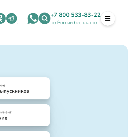
+7 800 533-83-22
по России бесплатно
нке
выпускников
кумент
ние