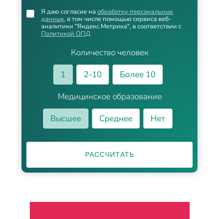
Я даю согласие на
обработку персональных
данных
, в том числе помощью сервиса веб-
аналитики "Яндекс.Метрика", в соответствии с
Политикой ОПД
Количество человек
1
2-10
Более 10
Медицинское образование
Высшее
Среднее
Нет
РАССЧИТАТЬ