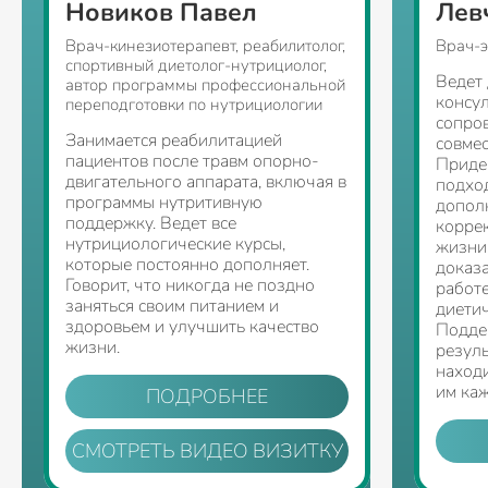
Новиков Павел
Лев
Врач-кинезиотерапевт, реабилитолог,
Врач-э
спортивный диетолог-нутрициолог,
Ведет
автор программы профессиональной
консу
переподготовки по нутрициологии
сопро
Занимается реабилитацией
совмес
пациентов после травм опорно-
Приде
двигательного аппарата, включая в
подхо
программы нутритивную
допол
поддержку. Ведет все
корре
нутрициологические курсы,
жизни
которые постоянно дополняет.
доказ
Говорит, что никогда не поздно
работ
заняться своим питанием и
диети
здоровьем и улучшить качество
Подде
жизни.
резуль
находи
им каж
ПОДРОБНЕЕ
СМОТРЕТЬ ВИДЕО ВИЗИТКУ