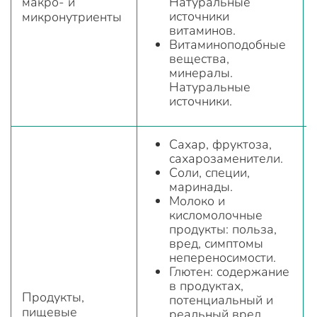
макро- и
Натуральные
источники
микронутриенты
витаминов.
Витаминоподобные
вещества,
минералы.
Натуральные
источники.
Сахар, фруктоза,
сахарозаменители.
Соли, специи,
маринады.
Молоко и
кисломолочные
продукты: польза,
вред, симптомы
непереносимости.
Глютен: содержание
в продуктах,
Продукты,
потенциальный и
пищевые
реальный вред,