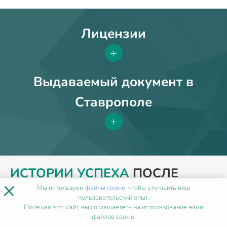
Лицензии
+
Выдаваемый документ в
Ставрополе
+
ИСТОРИИ УСПЕХА
ПОСЛЕ
×
НАШЕГО ОБУЧЕНИЯ
Мы используем
файлы cookie
, чтобы улучшить ваш
пользовательский опыт.
Посещая этот сайт, вы соглашаетесь на использование нами
файлов cookie.