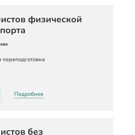
листов физической
спорта
амм
 переподготовка
Подробнее
истов без