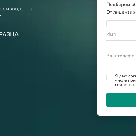
Подберём об
производства
От лицензи
у
РАЗЦА
Имя
Ваш телефо
Я даю сог
числе пом
соответст