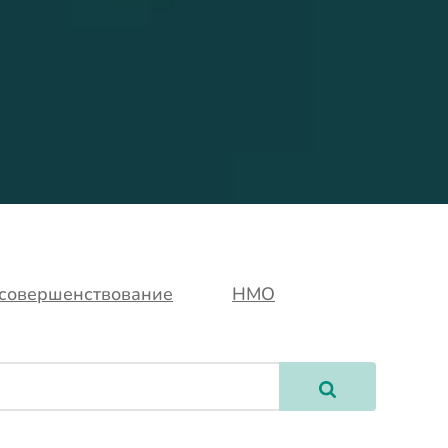
усовершенствование
НМО