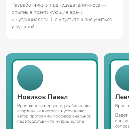
Разработчики и преподаватели курса —
опытные практикующие врачи
и нутрициологи. Не упустите шанс учиться
у лучших!
Новиков Павел
Лев
Врач-кинезиотерапевт, реабилитолог,
Врач-э
спортивный диетолог-нутрициолог,
Ведет
автор программы профессиональной
консу
переподготовки по нутрициологии
сопро