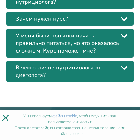
нутрициолога?
Зачем нужен курс?
У меня были попытки начать
правильно питаться, но это оказалось
сложным. Курс поможет мне?
В чем отличие нутрициолога от
диетолога?
×
Мы используем
файлы cookie
, чтобы улучшить ваш
Лицензии
пользовательский опыт.
Посещая этот сайт, вы соглашаетесь на использование нами
+
файлов cookie.