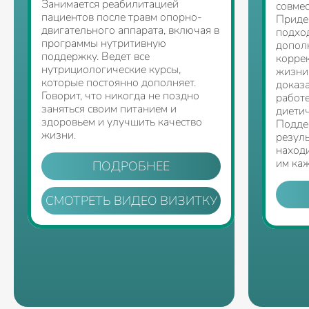
Занимается реабилитацией
совмес
пациентов после травм опорно-
Приде
двигательного аппарата, включая в
подхо
программы нутритивную
допол
поддержку. Ведет все
корре
нутрициологические курсы,
жизни
которые постоянно дополняет.
доказ
Говорит, что никогда не поздно
работ
заняться своим питанием и
диети
здоровьем и улучшить качество
Подде
жизни.
резуль
находи
им каж
ПОДРОБНЕЕ
СМОТРЕТЬ ВИДЕО ВИЗИТКУ