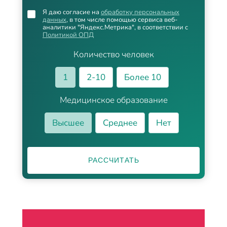
Я даю согласие на
обработку персональных
данных
, в том числе помощью сервиса веб-
аналитики "Яндекс.Метрика", в соответствии с
Политикой ОПД
Количество человек
1
2-10
Более 10
Медицинское образование
Высшее
Среднее
Нет
РАССЧИТАТЬ