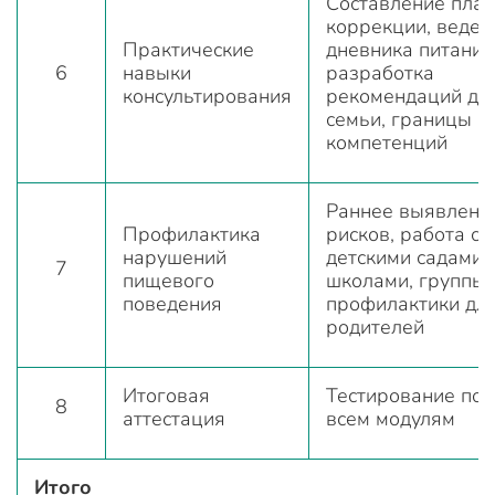
Составление пла
коррекции, веден
Практические
дневника питания
6
навыки
разработка
консультирования
рекомендаций дл
семьи, границы
компетенций
Раннее выявлени
Профилактика
рисков, работа с
нарушений
детскими садами,
7
пищевого
школами, группы
поведения
профилактики дл
родителей
Итоговая
Тестирование по
8
аттестация
всем модулям
Итого