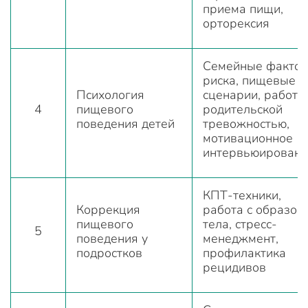
приема пищи,
орторексия
Семейные факто
риска, пищевые
Психология
сценарии, работа 
4
пищевого
родительской
поведения детей
тревожностью,
мотивационное
интервьюировани
КПТ-техники,
Коррекция
работа с образом
пищевого
тела, стресс-
5
поведения у
менеджмент,
подростков
профилактика
рецидивов