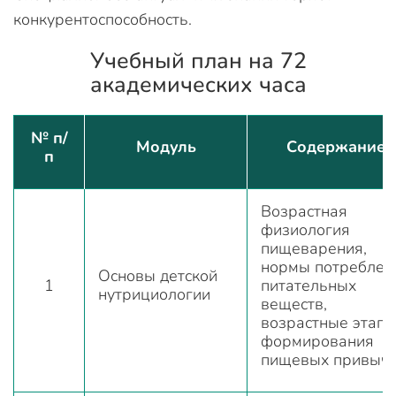
конкурентоспособность.
Учебный план на 72
академических часа
№ п/
Модуль
Содержание
п
Возрастная
физиология
пищеварения,
нормы потреблен
Основы детской
1
питательных
нутрициологии
веществ,
возрастные этап
формирования
пищевых привыч