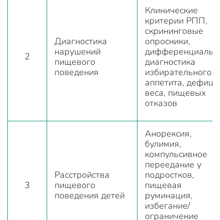
Клинические
критерии РПП,
скрининговые
Диагностика
опросники,
нарушений
дифференциальн
2
пищевого
диагностика
поведения
избирательного
аппетита, дефици
веса, пищевых
отказов
Анорексия,
булимия,
компульсивное
переедание у
Расстройства
подростков,
3
пищевого
пищевая
поведения детей
руминация,
избегание/
ограничение