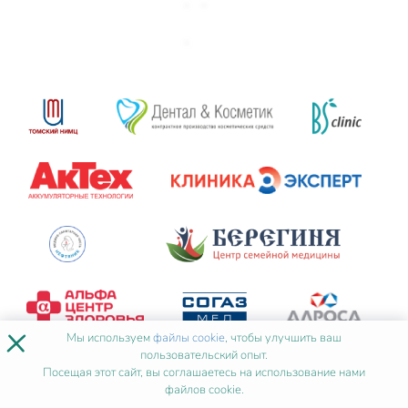
×
Мы используем
файлы cookie
, чтобы улучшить ваш
пользовательский опыт.
Посещая этот сайт, вы соглашаетесь на использование нами
файлов cookie.