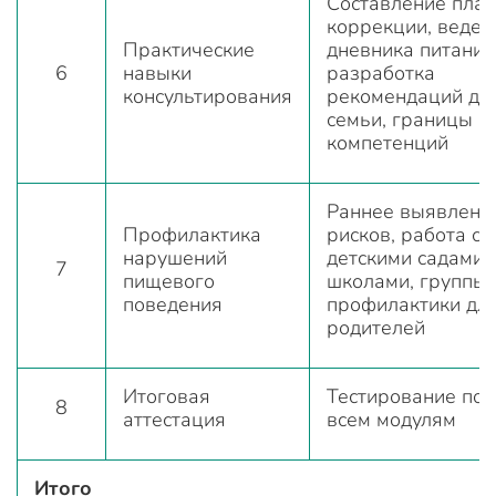
Составление пла
коррекции, веден
Практические
дневника питания
6
навыки
разработка
консультирования
рекомендаций дл
семьи, границы
компетенций
Раннее выявлени
Профилактика
рисков, работа с
нарушений
детскими садами,
7
пищевого
школами, группы
поведения
профилактики дл
родителей
Итоговая
Тестирование по
8
аттестация
всем модулям
Итого