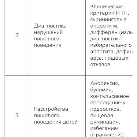
Клинические
критерии РПП,
скрининговые
Диагностика
опросники,
нарушений
дифференциальн
2
пищевого
диагностика
поведения
избирательного
аппетита, дефици
веса, пищевых
отказов
Анорексия,
булимия,
компульсивное
переедание у
Расстройства
подростков,
3
пищевого
пищевая
поведения детей
руминация,
избегание/
ограничение