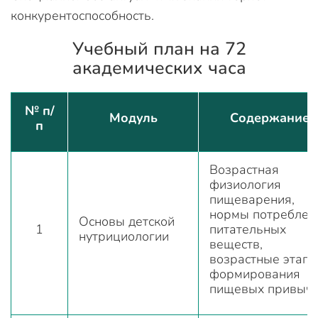
конкурентоспособность.
Учебный план на 72
академических часа
№ п/
Модуль
Содержание
п
Возрастная
физиология
пищеварения,
нормы потреблен
Основы детской
1
питательных
нутрициологии
веществ,
возрастные этап
формирования
пищевых привыч