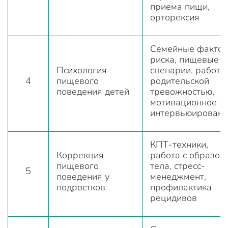
приема пищи,
орторексия
Семейные факто
риска, пищевые
Психология
сценарии, работа 
4
пищевого
родительской
поведения детей
тревожностью,
мотивационное
интервьюировани
КПТ-техники,
Коррекция
работа с образом
пищевого
тела, стресс-
5
поведения у
менеджмент,
подростков
профилактика
рецидивов