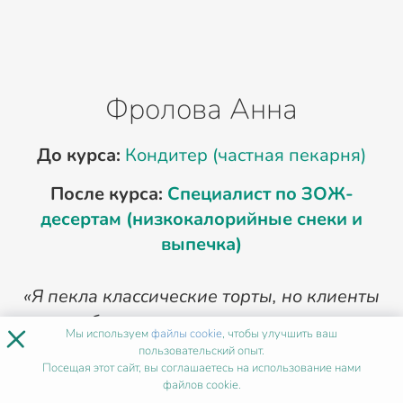
Фролова Анна
До курса:
Кондитер (частная пекарня)
Д
После курса:
Специалист по ЗОЖ-
десертам (низкокалорийные снеки и
выпечка)
«Я пекла классические торты, но клиенты
с диабетом и лишним весом просили
×
Мы используем
файлы cookie
, чтобы улучшить ваш
здоровые альтернативы. Курс по ЗОЖ-
пользовательский опыт.
десертам дал мне знания о заменителях
Посещая этот сайт, вы соглашаетесь на использование нами
файлов cookie.
сахара, безглютеновой выпечке и сырых