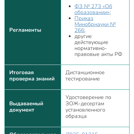
ФЗ № 273 «Об
образовании»
;
Приказ
Минобрнауки №
Регламенты
266
;
другие
действующие
нормативно-
правовые акты РФ
Итоговая
Дистанционное
проверка знаний
тестирование
Удостоверение по
Выдаваемый
ЗОЖ-десертам
документ
установленного
образца