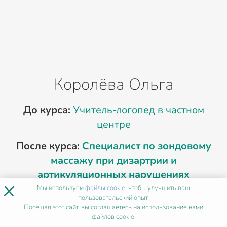
Королёва Ольга
До курса:
Учитель-логопед в частном
центре
После курса:
Специалист по зондовому
массажу при дизартрии и
артикуляционных нарушениях
×
Мы используем
файлы cookie
, чтобы улучшить ваш
пользовательский опыт.
«Дошкольники со стёртой дизартрией не
Посещая этот сайт, вы соглашаетесь на использование нами
закрепляли звуки даже после длительной
файлов cookie.