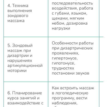
последовательность
4. Техника
воздействия, работа
выполнения
с губами, языком,
зондового
щеками, мягким
массажа
небом, дозировка
нагрузки
Особенности работы
5. Зондовый
при дизартрических
массаж при
проявлениях,
дизартрии и
гипертонусе,
нарушениях
гипотонусе,
артикуляционной
трудностях
моторики
постановки звуков
Как встроить массаж
6. Планирование
в логопедическую
курса занятий и
программу, вести
взаимодействие с
наблюдения,