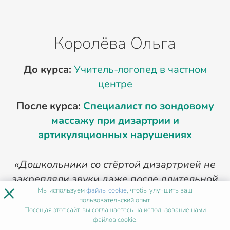
Королёва Ольга
До курса:
Учитель-логопед в частном
центре
После курса:
Специалист по зондовому
массажу при дизартрии и
артикуляционных нарушениях
«Дошкольники со стёртой дизартрией не
закрепляли звуки даже после длительной
×
Мы используем
файлы cookie
, чтобы улучшить ваш
артикуляционной гимнастики. Курс по
пользовательский опыт.
зондовому массажу дал понимание тонуса
Посещая этот сайт, вы соглашаетесь на использование нами
мышц и безопасные приёмы воздействия
файлов cookie.