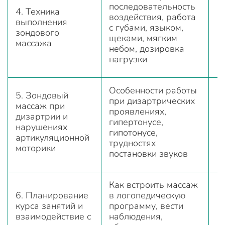
последовательность
4. Техника
воздействия, работа
выполнения
с губами, языком,
зондового
щеками, мягким
массажа
небом, дозировка
нагрузки
Особенности работы
5. Зондовый
при дизартрических
массаж при
проявлениях,
дизартрии и
гипертонусе,
нарушениях
гипотонусе,
артикуляционной
трудностях
моторики
постановки звуков
Как встроить массаж
6. Планирование
в логопедическую
курса занятий и
программу, вести
взаимодействие с
наблюдения,