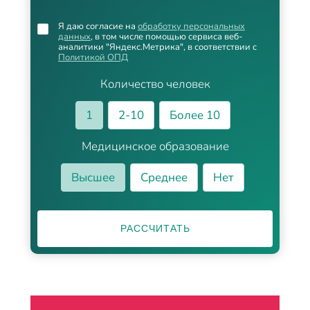
Я даю согласие на
обработку персональных
данных
, в том числе помощью сервиса веб-
аналитики "Яндекс.Метрика", в соответствии с
Политикой ОПД
Количество человек
1
2-10
Более 10
Медицинское образование
Высшее
Среднее
Нет
РАССЧИТАТЬ