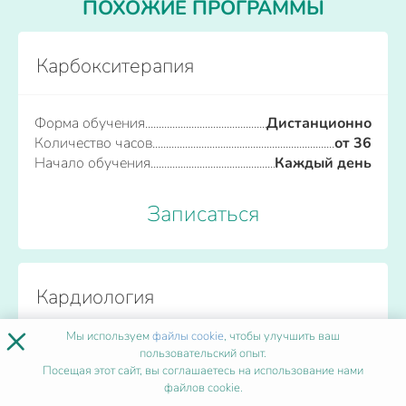
ПОХОЖИЕ ПРОГРАММЫ
Карбокситерапия
Форма обучения
Дистанционно
Количество часов
от 36
Начало обучения
Каждый день
Записаться
Кардиология
×
Мы используем
файлы cookie
, чтобы улучшить ваш
Форма обучения
Дистанционно
пользовательский опыт.
Посещая этот сайт, вы соглашаетесь на использование нами
Количество часов
от 36
файлов cookie.
Начало обучения
Каждый день