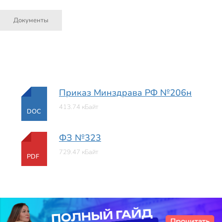
Документы
Приказ Минздрава РФ №206н
413.74 кБайт
DOC
ФЗ №323
729.47 кБайт
PDF