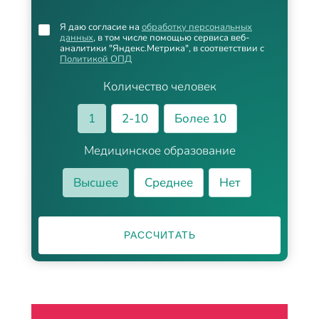
Я даю согласие на
обработку персональных
данных
, в том числе помощью сервиса веб-
аналитики "Яндекс.Метрика", в соответствии с
Политикой ОПД
Количество человек
1
2-10
Более 10
Медицинское образование
Высшее
Среднее
Нет
РАССЧИТАТЬ