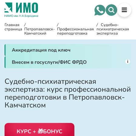
Главная
/
/
/
Судебно-
страница
Петропавловск-
Профессиональная
психиатрическая
Камчатский
переподготовка
экспертиза
Аккредитация под ключ
i
Внесем в госуслуги/ФИС ФРДО
Судебно-психиатрическая
экспертиза: курс профессиональной
переподготовки в Петропавловск-
Камчатском
КУРС + 🎁БОНУС