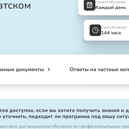
атском
Начало обучения
Каждый день
Срок обучения
144 часа
аемые документы
Ответы на частные во
ов доступно, если вы хотите получить знания и 
 уточнить, подходит ли программа под вашу ситу
ограничено дистанционное обучение по профессиональным пр