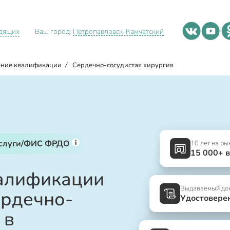
идящих
Ваш город:
Петропавловск-Камчатский
ние квалификации
/
Сердечно-сосудистая хирургия
i
услуги/ФИС ФРДО
10 лет на ры
15 000+ 
алификации
Выдаваемый до
ердечно-
Удостовере
 в