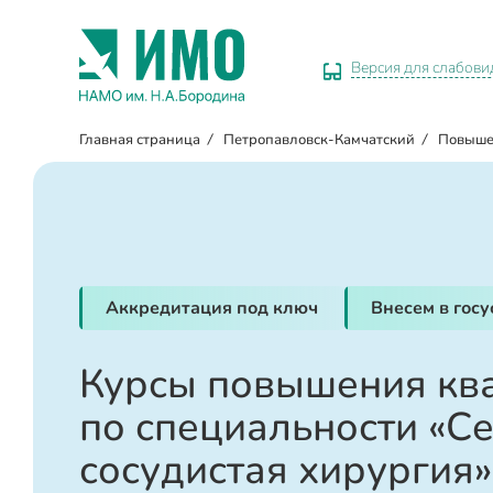
Версия для слабов
Главная страница
/
Петропавловск-Камчатский
/
Повыше
Аккредитация под ключ
Внесем в гос
Курсы повышения кв
по специальности «С
сосудистая хирургия»