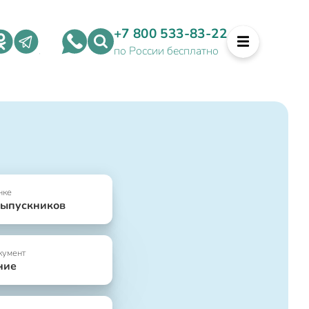
+7 800 533-83-22
по России бесплатно
нке
выпускников
кумент
ние