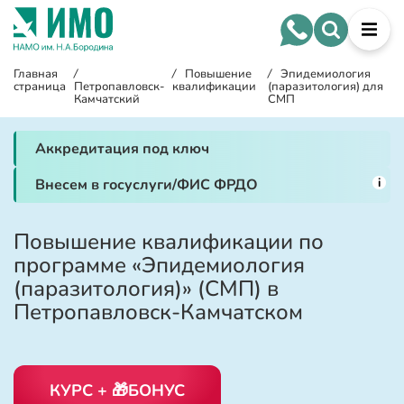
Главная
/
/
Повышение
/
Эпидемиология
страница
Петропавловск-
квалификации
(паразитология) для
Камчатский
СМП
Аккредитация под ключ
i
Внесем в госуслуги/ФИС ФРДО
Повышение квалификации по
программе «Эпидемиология
(паразитология)» (СМП) в
Петропавловск-Камчатском
КУРС + 🎁БОНУС