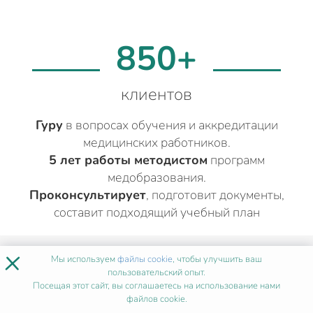
850+
клиентов
Гуру
в вопросах обучения и аккредитации
медицинских работников.
5 лет работы методистом
программ
медобразования.
Проконсультирует
, подготовит документы,
составит подходящий учебный план
×
ДРУГИЕ МЕДИЦИНСКИЕ КУРСЫ
Мы используем
файлы cookie
, чтобы улучшить ваш
пользовательский опыт.
ДЛЯ СРЕДНИХ МЕДИЦИНСКИХ
Посещая этот сайт, вы соглашаетесь на использование нами
РАБОТНИКОВ
В МОСКВЕ
файлов cookie.