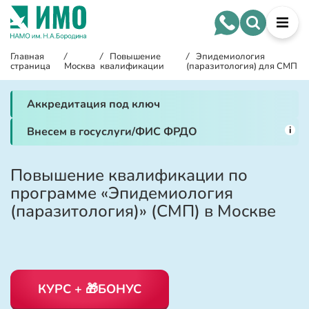
Главная
/
/
Повышение
/
Эпидемиология
страница
Москва
квалификации
(паразитология) для СМП
Аккредитация под ключ
i
Внесем в госуслуги/ФИС ФРДО
Повышение квалификации по
программе «Эпидемиология
(паразитология)» (СМП) в Москве
КУРС + 🎁БОНУС