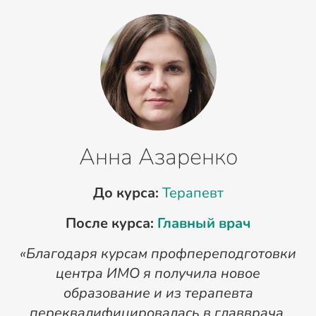
Анна Азаренко
До курса:
Терапевт
После курса:
Главный врач
«Благодаря курсам профпереподготовки
«
центра ИМО я получила новое
п
образование и из терапевта
переквалифицировалась в главврача.